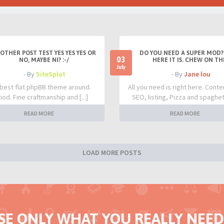
OTHER POST TEST YES YES YES OR
DO YOU NEED A SUPER MOD?
03
NO, MAYBE NI? :-/
HERE IT IS. CHEW ON TH
July
- By
SiteSplat
- By
Jane lou
best flat phpBB theme around.
All you need is right here. Conte
iod. Fine craftmanship and [...]
SEO, listing, Pizza and spaghetti
READ MORE
READ MORE
LOAD MORE POSTS
SE ONLY WHAT YOU REALLY NEED