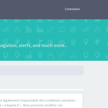
×
Connexion
igation, alerts, and much more...
d’être légalement responsable des conditions suivantes.
à « istiqama.fr ». Nous pouvons modifier ces