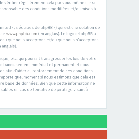
e vérifier régulièrement cela par vous-même car si
 responsable des conditions modifiées et/ou mises à
imited », « équipes de phpBB ») qui est une solution de
 sur
www.phpbb.com
(en anglais). Le logiciel phpBB a
contenu que nous acceptons et/ou que nous n’acceptons
 anglais).
ue, etc. qui pourrait transgresser les lois de votre
 à un bannissement immédiat et permanent et nous
ges afin d’aider au renforcement de ces conditions.
à n’importe quel moment si nous estimons que cela est
tre base de données. Bien que cette information ne
sables en cas de tentative de piratage visant à