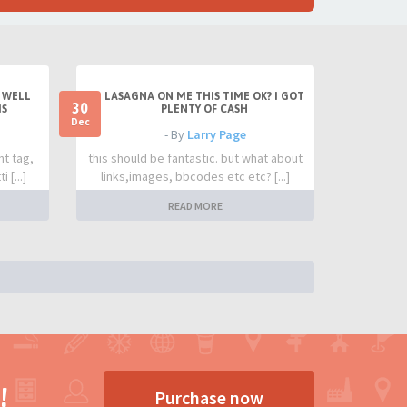
 WELL
LASAGNA ON ME THIS TIME OK? I GOT
30
IS
PLENTY OF CASH
Dec
- By
Larry Page
nt tag,
this should be fantastic. but what about
 [...]
links,images, bbcodes etc etc? [...]
READ MORE
!
Purchase now