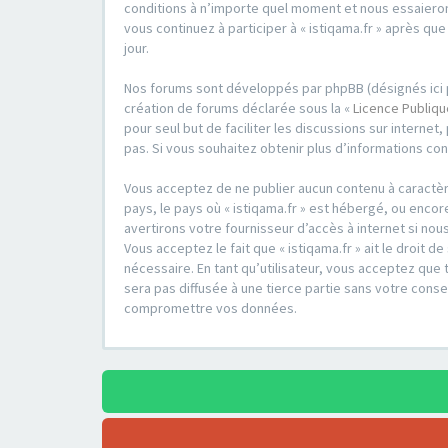
conditions à n’importe quel moment et nous essaieron
vous continuez à participer à « istiqama.fr » après q
jour.
Nos forums sont développés par phpBB (désignés ici par 
création de forums déclarée sous la «
Licence Publiq
pour seul but de faciliter les discussions sur intern
pas. Si vous souhaitez obtenir plus d’informations co
Vous acceptez de ne publier aucun contenu à caractère
pays, le pays où « istiqama.fr » est hébergé, ou enco
avertirons votre fournisseur d’accès à internet si no
Vous acceptez le fait que « istiqama.fr » ait le droit
nécessaire. En tant qu’utilisateur, vous acceptez qu
sera pas diffusée à une tierce partie sans votre cons
compromettre vos données.