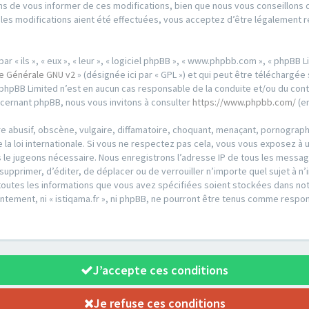
s de vous informer de ces modifications, bien que nous vous conseillons d
ue les modifications aient été effectuées, vous acceptez d’être légalement
« ils », « eux », « leur », « logiciel phpBB », « www.phpbb.com », « phpBB L
ue Générale GNU v2
» (désignée ici par « GPL ») et qui peut être téléchargée
et, phpBB Limited n’est en aucun cas responsable de la conduite et/ou du 
ncernant phpBB, nous vous invitons à consulter
https://www.phpbb.com/
(en
 abusif, obscène, vulgaire, diffamatoire, choquant, menaçant, pornographiq
re la loi internationale. Si vous ne respectez pas cela, vous vous exposez
us le jugeons nécessaire. Nous enregistrons l’adresse IP de tous les messa
 de supprimer, d’éditer, de déplacer ou de verrouiller n’importe quel sujet 
e toutes les informations que vous avez spécifiées soient stockées dans no
entement, ni « istiqama.fr », ni phpBB, ne pourront être tenus comme respon
J’accepte ces conditions
Je refuse ces conditions