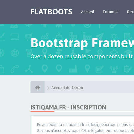
FLATBOOTS
Accueil
Forum
Rec
Bootstrap Frame
Over a dozen reusable components built 
Accueil du forum
ISTIQAMA.FR - INSCRIPTION
En accédant à « istiqama.fr » (désigné ici par « nous »,
Si vous n’acceptez pas d’être légalement responsable d