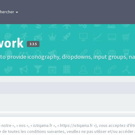
hercher
work
3.3.5
to provide iconography, dropdowns, input groups, nav
 « notre », « nos », « istiqama.fr », « https://istiqama.fr »), vous acceptez 
e toutes les conditions suivantes, veuillez ne pas utiliser et/ou accéder 